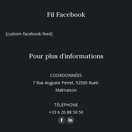
Fil Facebook
[custom-facebook-feed]
Pour plus d’informations
COORDONNÉES
7 Rue Auguste Perret, 92500 Rueil-
Malmaison
TÉLÉPHONE
+33 6 20 88 50 50
Trouvez nous sur :
La
La
page
page