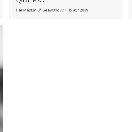
Quatre A.C.
Par
Mast3r_0f_Seaw0rld77
15 Avr 2019