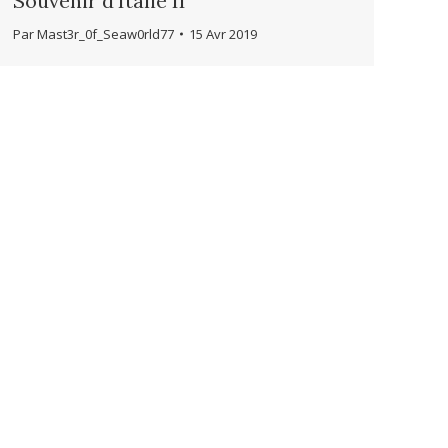
Souvenir d’Italie II
Par
Mast3r_0f_Seaw0rld77
15 Avr 2019