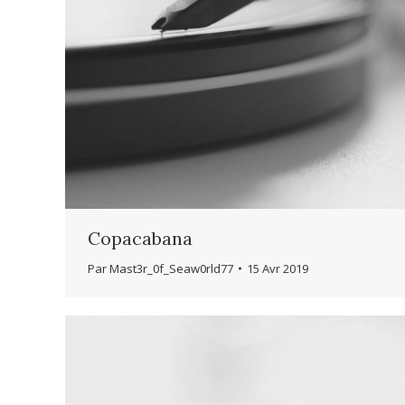
Copacabana
Par
Mast3r_0f_Seaw0rld77
15 Avr 2019