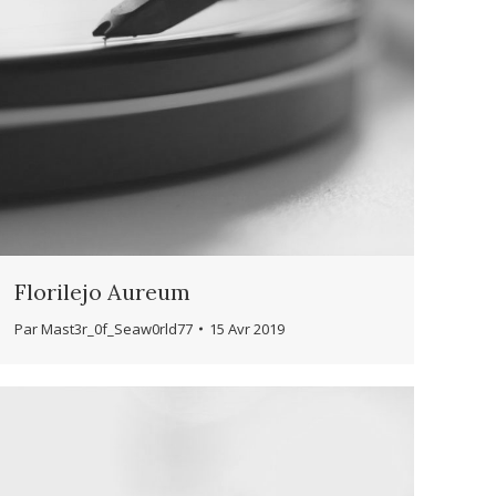
Florilejo Aureum
Par
Mast3r_0f_Seaw0rld77
15 Avr 2019