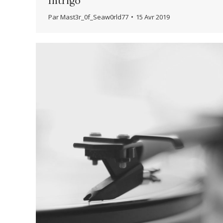
Intrigo
Par
Mast3r_0f_Seaw0rld77
15 Avr 2019